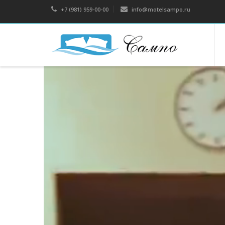
+7 (981) 959-00-00
info@motelsampo.ru