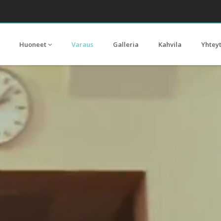
Huoneet
Varaus
Galleria
Kahvila
Yhtey